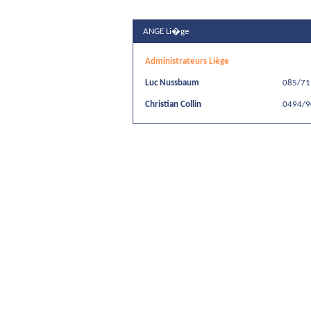
ANGE Li�ge
Administrateurs Liège
Luc Nussbaum
085/71
Christian Collin
0494/9