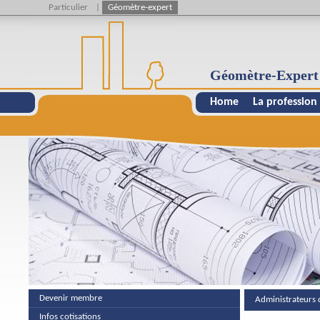
Particulier
|
Géomètre-expert
Géomètre-Expert
Home
La profession
Devenir membre
Administrateurs 
Infos cotisations