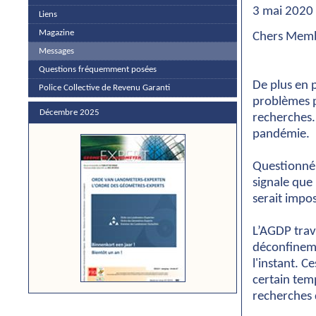
3 mai 2020
Liens
Magazine
Chers Memb
Messages
Questions fréquemment posées
De plus en 
Police Collective de Revenu Garanti
problèmes p
Décembre 2025
recherches.
pandémie.
Questionné 
signale que
serait impo
L’AGDP trav
déconfineme
l'instant. C
certain tem
recherches