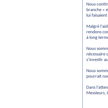
Nous conti
branche « ex
lui faisaien
Malgré l’ai
rendons co
à long term
Nous sommes
nécessaire d
s’investir a
Nous somme
pourrait no
Dans l’atte
Messieurs, 