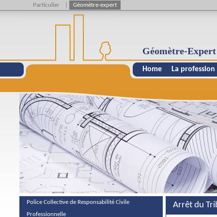
Particulier
|
Géomètre-expert
Géomètre-Expert
Home
La profession
Police Collective de Responsabilité Civile
Arrêt du Tr
Professionnelle