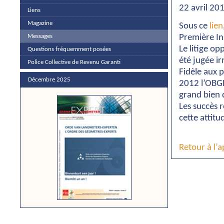
22 avril 20
Liens
Magazine
Sous ce
lien
Première In
Messages
Le litige op
Questions fréquemment posées
été jugée ir
Police Collective de Revenu Garanti
Fidèle aux 
Décembre 2025
2012 l’OBGE 
grand bien 
Les succès 
cette attitu
Retour à l’