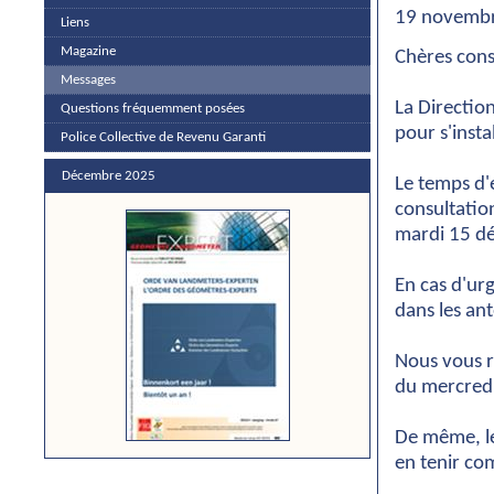
19 novemb
Liens
Magazine
Chères cons
Messages
La Directio
Questions fréquemment posées
pour s'insta
Police Collective de Revenu Garanti
Décembre 2025
Le temps d'
consultatio
mardi 15 dé
En cas d'ur
dans les an
Nous vous re
du mercred
De même, le 
en tenir co