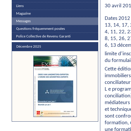
30 avril 20
Liens
Magazine
Dates 2012
Messages
13, 14, 17,
Questions fréquemment posées
4, 11, 22, 
Police Collective de Revenu Garanti
8, 15, 26, 
6, 13 déce
Décembre 2025
limite d’in
du formulai
Cette éditi
immobiliers,
conciliateur
L e program
conciliatio
médiateurs 
et technique
sont confron
formation, u
une formati