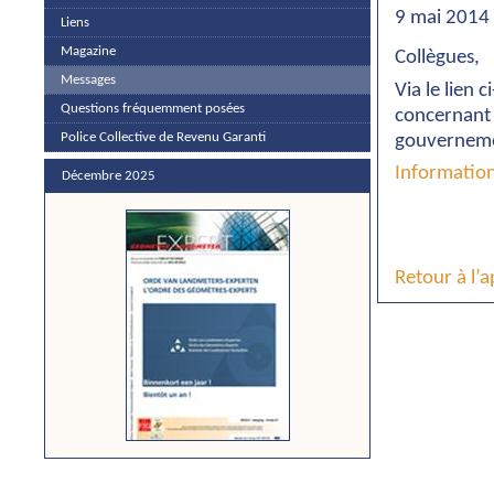
9 mai 2014
Liens
Magazine
Collègues,
Messages
Via le lien 
Questions fréquemment posées
concernant 
Police Collective de Revenu Garanti
gouvernem
Informatio
Décembre 2025
Retour à l’