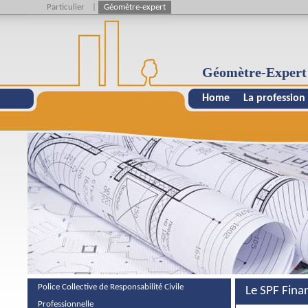
Particulier
|
Géomètre-expert
Géomètre-Expert
Home
La profession
Police Collective de Responsabilité Civile
Le SPF Fina
Professionnelle