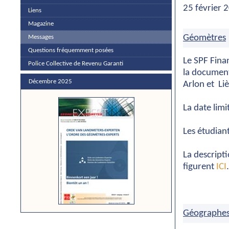
25 février 
Liens
Magazine
Géomètres
Messages
Questions fréquemment posées
Le SPF Fina
Police Collective de Revenu Garanti
la document
Décembre 2025
Arlon et Li
La date limi
Les étudiant
La descripti
figurent
ICI
.
Géographe