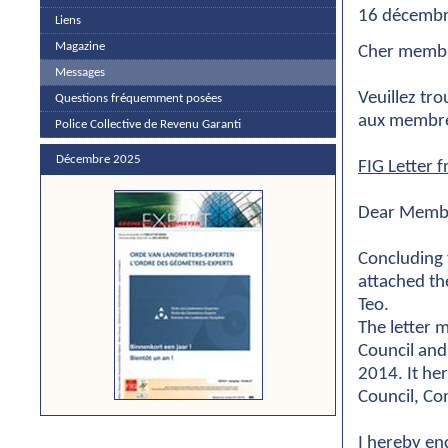
16 décemb
Liens
Magazine
Cher memb
Messages
Veuillez tro
Questions fréquemment posées
aux membre
Police Collective de Revenu Garanti
Décembre 2025
FIG Letter 
Dear Membe
Concluding 
attached th
Teo.
The letter 
Council and
2014. It he
Council, Co
I hereby en