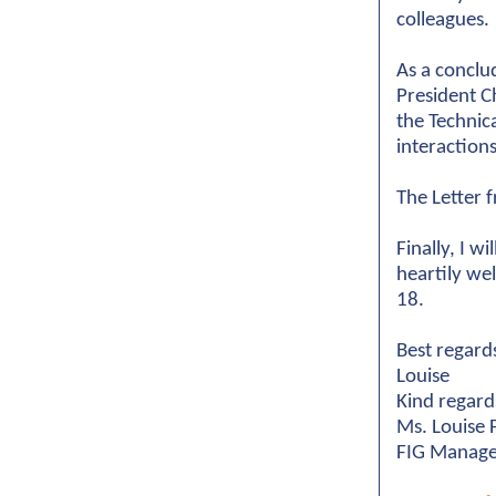
colleagues.
As a conclu
President C
the Technic
interaction
The Letter 
Finally, I w
heartily we
18.
Best regard
Louise
Kind regard
Ms. Louise 
FIG Manage