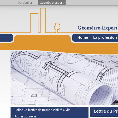
Particulier
|
Géomètre-expert
Géomètre-Expert
Home
La profession
Police Collective de Responsabilité Civile
Lettre du P
Professionnelle