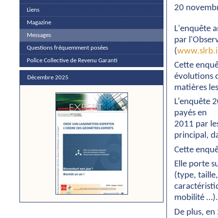
20 novemb
Liens
Magazine
L'enquête a
Messages
par l'Observ
Questions fréquemment posées
(
www.slrb.i
Police Collective de Revenu Garanti
Cette enquê
évolutions d
Décembre 2025
matières le
L’enquête 2
payés en
2011 par les
principal, d
Cette enquê
Elle porte s
(type, taill
caractérist
mobilité …).
De plus, en 