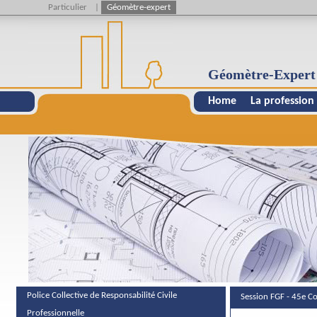
Particulier
|
Géomètre-expert
Géomètre-Expert
Home
La profession
Police Collective de Responsabilité Civile
Session FGF - 45e Co
Professionnelle