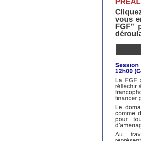
PRÉAL
Clique
vous e
FGF" p
déroul
Session 
12h00
(
La FGF s
réfléchir
francopho
financer 
Le domai
comme du 
pour tou
d’aménag
Au trav
représen