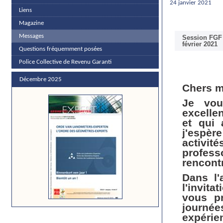
24 janvier 2021
Liens
Magazine
Messages
Session FGF 
février 2021
Questions fréquemment posées
Police Collective de Revenu Garanti
Décembre 2025
Chers m
Je vou
excelle
et qui 
j'espèr
activit
profes
rencontr
Dans l'
l'invit
vous p
journé
expéri