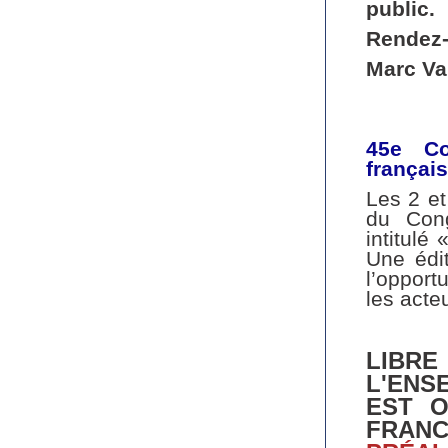
public.
Rendez-v
Marc Va
45e Co
français
Les 2 et
du Cong
intitulé 
Une édit
l’opport
les acte
LIBRE
L'EN
EST O
FRAN