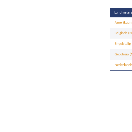
Landmeterst
Amerikaans
Belgisch (N
Engelstalig
Geodesia (N
Nederlands-