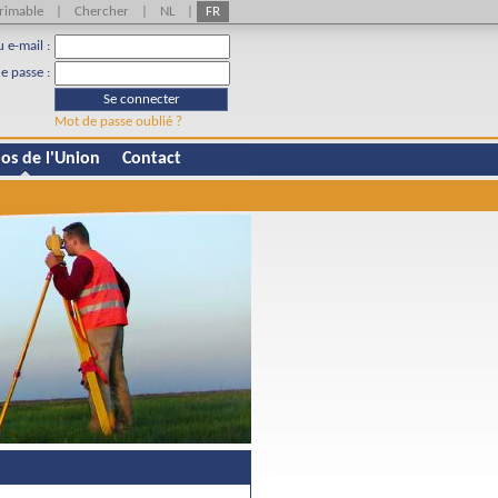
rimable
|
Chercher
|
NL
|
FR
u e-mail :
e passe :
Se connecter
Mot de passe oublié ?
os de l'Union
Contact