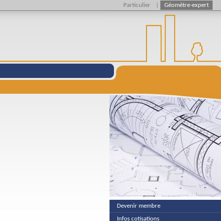
Particulier
|
Géomètre-expert
Devenir membre
Infos cotisations