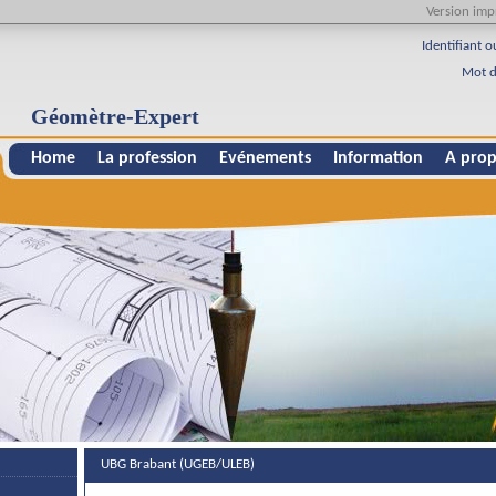
Version imp
Identifiant o
Mot d
Géomètre-Expert
Home
La profession
Evénements
Information
A prop
UBG Brabant (UGEB/ULEB)