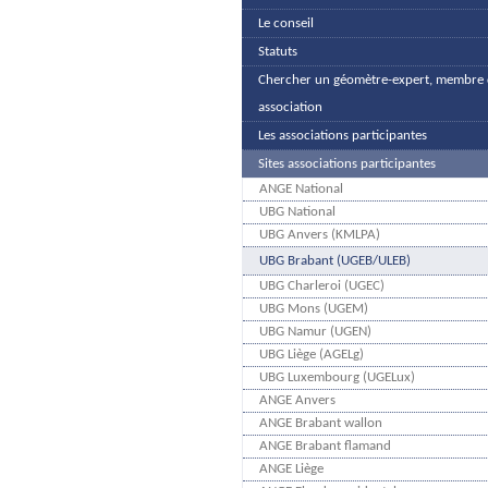
Le conseil
Statuts
Chercher un géomètre-expert, membre 
association
Les associations participantes
Sites associations participantes
ANGE National
UBG National
UBG Anvers (KMLPA)
UBG Brabant (UGEB/ULEB)
UBG Charleroi (UGEC)
UBG Mons (UGEM)
UBG Namur (UGEN)
UBG Liège (AGELg)
UBG Luxembourg (UGELux)
ANGE Anvers
ANGE Brabant wallon
ANGE Brabant flamand
ANGE Liège