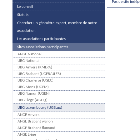
Pas de site indé
Le conseil
Statuts
Chercher un géomètre-expert, membre de notre
association
Les associations participantes
Sites associations participantes
ANGE National
UBG National
UBG Anvers (KMLPA)
UBG Brabant (UGEB/ULEB)
UBG Charleroi (UGEC)
UBG Mons (UGEM)
UBG Namur (UGEN)
UBG Liège (AGELg)
UBG Luxembourg (UGELux)
ANGE Anvers
ANGE Brabant wallon
ANGE Brabant flamand
ANGE Liège