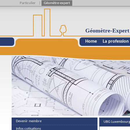
Particulier
|
Géomètre-expert
Géomètre-Expert
Home
La profession
Devenir membre
UBG Luxembourg
Infos cotisations