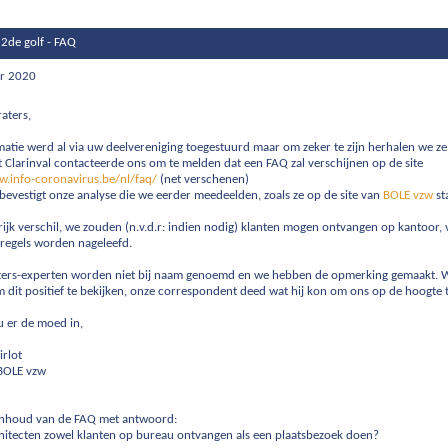
2de golf - FAQ
r 2020
aters,
atie werd al via uw deelvereniging toegestuurd maar om zeker te zijn herhalen we ze 
 Clarinval contacteerde ons om te melden dat een FAQ zal verschijnen op de site
w.info-coronavirus.be/nl/faq/
(net verschenen)
bevestigt onze analyse die we eerder meedeelden, zoals ze op de site van
BOLE vzw
st
ijk verschil, we zouden (n.v.d.r: indien nodig) klanten mogen ontvangen op kantoor,
sregels worden nageleefd.
ers-experten worden niet bij naam genoemd en we hebben de opmerking gemaakt. 
m dit positief te bekijken, onze correspondent deed wat hij kon om ons op de hoogte 
 er de moed in,
irlot
 BOLE vzw
inhoud van de FAQ met antwoord:
itecten zowel klanten op bureau ontvangen als een plaatsbezoek doen?