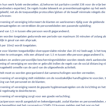
en hun werk fysiek verderzetten, zij behoren tot paritaire comité 336 voor de vrije be
e landmeters-experten]. De regels inzake telewerk en preventiemaatregelen op het wer
leefd, net als de toepasselijke protocollen/gidsen of de twaalf minimale relegels die
schreven:
rneming of vereniging informeert de klanten en werknemers tijdig over de geldende
iemaatregelen en verstrekken de personeelsleden een passende opleiding;
tand van 1,5 m tussen elke persoon wordt gegarandeerd;
ten worden toegelaten gedurende een periode van maximum 30 minuten of zolang al
lijk in geval van een afspraak;
nt per 10m2 wordt toegelaten;
e voor klanten toegankelijke vloeroppervlakte minder dan 20 m2 bedraagt, is het to
nten te ontvangen, mits een afstand van 1,5 m tussen elke persoon gegarandeerd is;
kers en andere persoonlijke beschermingsmiddelen worden steeds sterk aanbevolen
ing of vereniging en worden er gebruikt indien de regels van de social distancing n
ageleefd omwille van de aard van de uitgeoefende activiteit;
viteit moet zo worden georganiseerd dat samenscholingen worden vermeden;
neming of vereniging stelt middelen om de noodzakelijke handhygiëne te voorzien, t
ing van het personeel en de klanten;
rneming of vereniging neemt de gepaste hygiënemaatregelen om de inrichting en het
l regelmatig te desinfecteren;
neming of vereniging zorgt voor een goede verluchting;
tactpersoon wordt aangeduid en bekendgemaakt, zodat klanten en personeelsleden, 
ke besmetting met het coronavirus COVID-19 kunnen melden met het oog op het