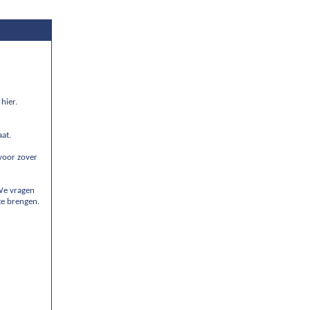
hier.
aat.
 voor zover
We vragen
te brengen.