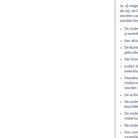
Ja, zij mog
als wij, d
worden nage
worden be
De onde
prevent
Een afs
De klan
gebruike
Eén kla
Indien d
twee kla
Mondmas
ondernem
worden n
De acti
De onder
beschikk
De onde
materiaa
De onder
Een con
mogelij