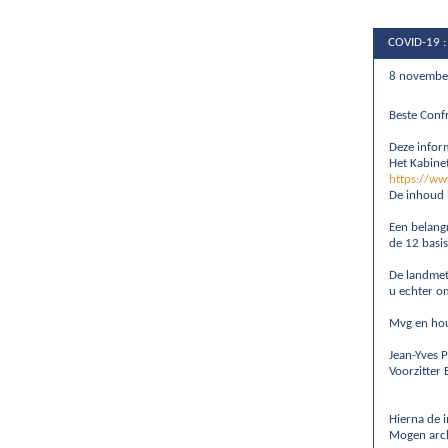
COVID-19 : 
8 novembe
Beste Confr
Deze inform
Het Kabinet
https://ww
De inhoud 
Een belangr
de 12 basi
De landmet
u echter o
Mvg en hou
Jean-Yves P
Voorzitter
Hierna de 
Mogen arch