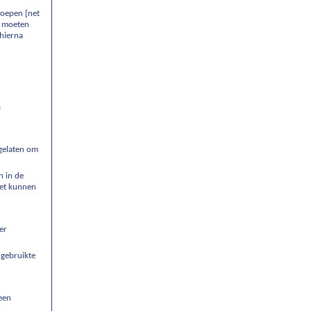
roepen [net
k moeten
 hierna
s
egelaten om
 in de
iet kunnen
er
 gebruikte
een