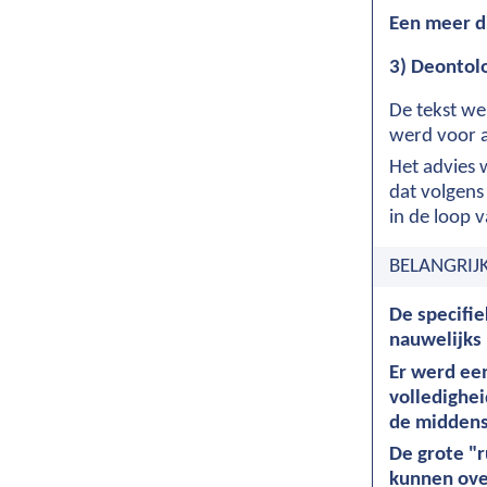
Een meer di
3) Deontol
De tekst we
werd voor a
Het advies 
dat volgens
in de loop 
BELANGRIJ
De specifie
nauwelijks
Er werd een
volledighei
de middenst
De grote "r
kunnen over