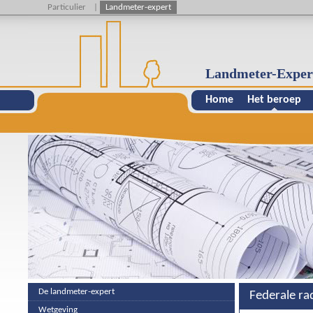
Particulier
|
Landmeter-expert
Landmeter-Exper
Home
Het beroep
De landmeter-expert
Federale ra
Wetgeving