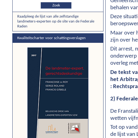
Gemeenschap
Zoek
behalen van
Deze situati
Raadpleeg de lijst van alle zelfstandige
landmeters-experten op de site van de Federale
beroepswere
Raden
Maar over 
Kwaliteitscharter voor schattingsverslagen
zijn over he
Dit arrest,
onderwerp 
overleg met
De tekst v
het Arbitr
: Rechtspra
2) Federal
De Franstal
wetten vijf
Tot op vand
de lijst va