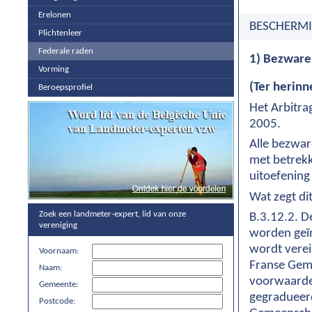
Erelonen
BESCHERMI
Plichtenleer
Federale raden
1) Bezwaren
Vorming
(Ter herinn
Beroepsprofiel
Het Arbitra
2005.
Alle bezwa
met betrekk
uitoefening
Wat zegt dit 
Zoek een landmeter-expert, lid van onze
B.3.12.2. D
vereniging
worden geïn
wordt verei
Voornaam:
Franse Geme
Naam:
voorwaarde 
Gemeente:
gegradueer
Postcode: