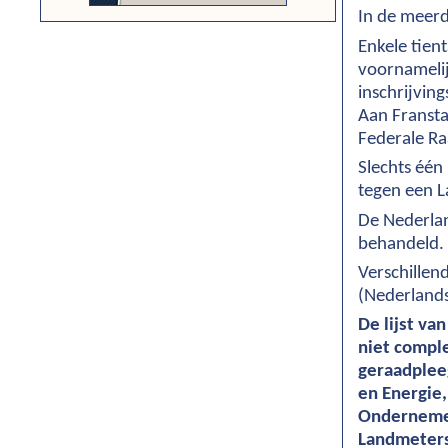
In de meerd
Enkele tien
voornamelij
inschrijving
Aan Fransta
Federale Ra
Slechts één
tegen een L
De Nederlan
behandeld.
Verschillen
(Nederlands
De lijst va
niet comple
geraadplee
en Energie
Ondernemen
Landmeters