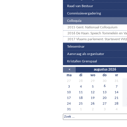
Raad van Bestuur
Commissievergadering
Colloquia
2015 Gent: Nationaal Colloquium
2016 De Haan: Speech Tommelein en Va
2017 Vlaams parlement: Startevent VVL
Teleseminar
Aanvraag als organisator
Kristallen Grenspaal
<
augustus 2026
ma
di
wo
do
vr
27
28
29
30
31
6
3
4
5
7
10
11
12
13
14
17
18
19
20
21
24
25
26
27
28
31
1
2
3
4