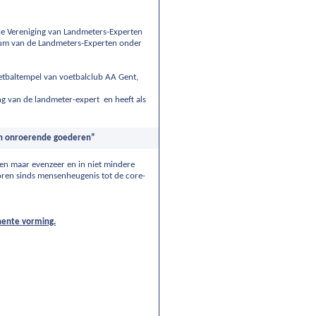
le Vereniging van Landmeters-Experten
ium van de Landmeters-Experten onder
oetbaltempel van voetbalclub AA Gent,
ng van de landmeter-expert en heeft als
van onroerende goederen”
gen maar evenzeer en in niet mindere
ren sinds mensenheugenis tot de core-
nente vorming.