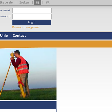
jke versie
|
Zoeken
|
NL
|
FR
of email:
aswoord:
Login
Paswoord vergeten?
 Unie
Contact