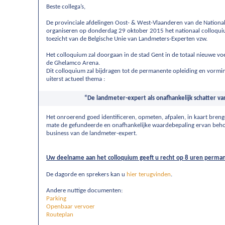
Beste collega’s,
De provinciale afdelingen Oost- & West-Vlaanderen van de Nationa
organiseren op donderdag 29 oktober 2015 het nationaal colloqu
toezicht van de Belgische Unie van Landmeters-Experten vzw.
Het colloquium zal doorgaan in de stad Gent in de totaal nieuwe v
de Ghelamco Arena.
Dit colloquium zal bijdragen tot de permanente opleiding en vormi
uiterst actueel thema :
“De landmeter-expert als onafhankelijk schatter 
Het onroerend goed identificeren, opmeten, afpalen, in kaart bren
mate de gefundeerde en onafhankelijke waardebepaling ervan beho
business van de landmeter-expert.
Uw deelname aan het colloquium geeft u recht op 8 uren perma
De dagorde en sprekers kan u
hier terugvinden
.
Andere nuttige documenten:
Parking
Openbaar vervoer
Routeplan