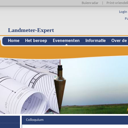
Buienradar
|
Print-vriendeli
Login 
P
Landmeter-Expert
Home
Het beroep
Evenementen
Informatie
Over de
Colloquium