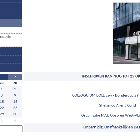
ndaele
E
INSCHRIJVEN KAN NOG TOT 25 O
>
za
zo
1
2
COLLOQUIUM BOLE vzw - Donderdag 29 
8
9
15
16
Ghelamco Arena Gand
22
23
29
30
Organisatie NVLE Oost- en West-Vl
5
6
-Onpartijdig, Onafhankelijk en Des