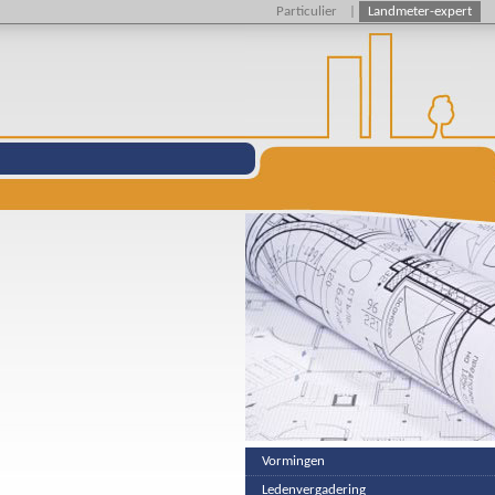
Particulier
|
Landmeter-expert
Vormingen
Ledenvergadering