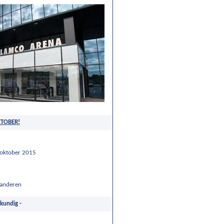
KTOBER
!
oktober 2015
aanderen
kundig -