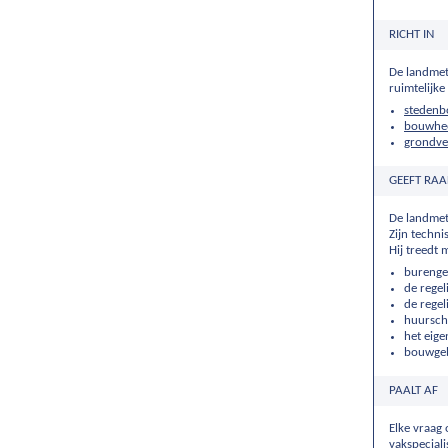
RICHT IN
De landmete
ruimtelijke
stedenb
bouwhee
grondver
GEEFT RA
De landmet
Zijn techn
Hij treedt 
burenges
de regel
de rege
huursch
het eig
bouwge
PAALT AF
Elke vraag 
vakspeciali