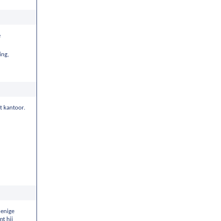
e
ing,
t kantoor.
 enige
t hij