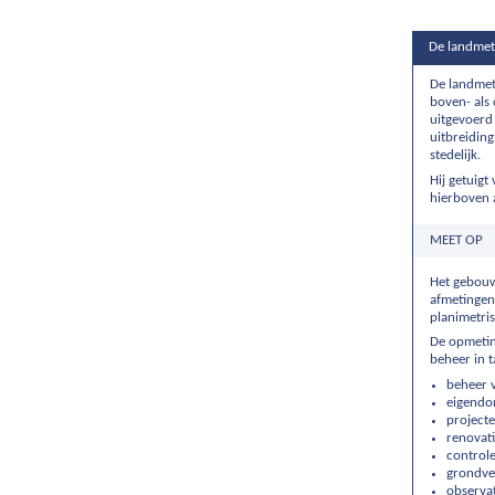
De landmet
De landmet
boven- als 
uitgevoerd 
uitbreiding
stedelijk.
Hij getuigt
hierboven 
MEET OP
Het gebouw
afmetingen
planimetris
De opmetin
beheer in t
beheer 
eigendo
projecte
renovati
controle
grondver
observa