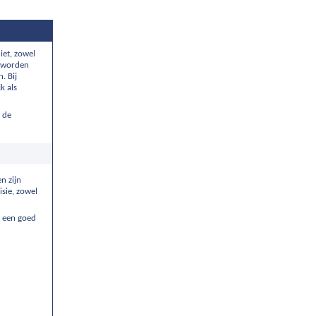
iet, zowel
r worden
. Bij
k als
 de
n zijn
sie, zowel
r een goed