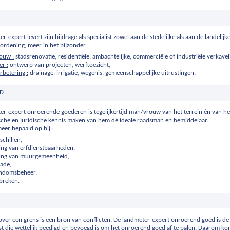
r-expert levert zijn bijdrage als specialist zowel aan de stedelijke als aan de landelijk
 ordening, meer in het bijzonder :
ouw :
stadsrenovatie, residentiële, ambachtelijke, commerciële of industriële verkavel
r :
ontwerp van projecten, werftoezicht,
betering :
drainage, irrigatie, wegenis, gemeenschappelijke uitrustingen.
AD
er-expert onroerende goederen is tegelijkertijd man/vrouw van het terrein én van he
ische en juridische kennis maken van hem dé ideale raadsman en bemiddelaar.
meer bepaald op bij :
chillen,
ing van erfdienstbaarheden,
ling van muurgemeenheid,
ade,
endomsbeheer,
breken.
over een grens is een bron van conflicten. De landmeter-expert onroerend goed is de
st die wettelijk beëdigd en bevoegd is om het onroerend goed af te palen. Daarom kom