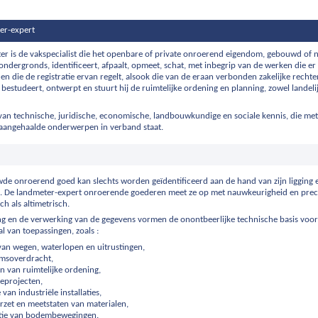
er-expert
er is de vakspecialist die het openbare of private onroerend eigendom, gebouwd of n
ondergronds, identificeert, afpaalt, opmeet, schat, met inbegrip van de werken die e
en die de registratie ervan regelt, alsook die van de eraan verbonden zakelijke rechten
 bestudeert, ontwerpt en stuurt hij de ruimtelijke ordening en planning, zowel landelij
 van technische, juridische, economische, landbouwkundige en sociale kennis, die met
aangehaalde onderwerpen in verband staat.
de onroerend goed kan slechts worden geïdentificeerd aan de hand van zijn ligging e
. De landmeter-expert onroerende goederen meet ze op met nauwkeurigheid en preci
ch als altimetrisch.
g en de verwerking van de gegevens vormen de onontbeerlijke technische basis voo
al van toepassingen, zoals :
van wegen, waterlopen en uitrustingen,
msoverdracht,
n van ruimtelijke ordening,
eprojecten,
 van industriële installaties,
zet en meetstaten van materialen,
tie van bodembewegingen.